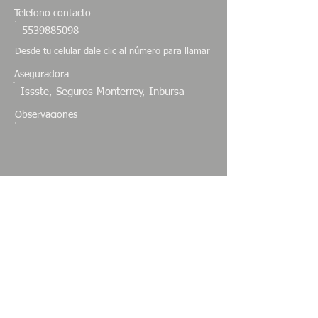
Telefono contacto
5539885098
Desde tu celular dale clic al número para llamar
Aseguradora
Issste, Seguros Monterrey, Inbursa
Observaciones
Localización proveedor atención medica
(darle doble click para que genere la
ruta)