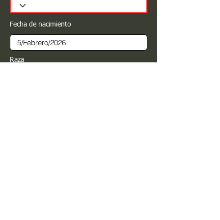
Fecha de nacimiento
Raza
Sexo
Color
Registrar
Estimado PROPIETARIO para cualquier
modificación de información favor de