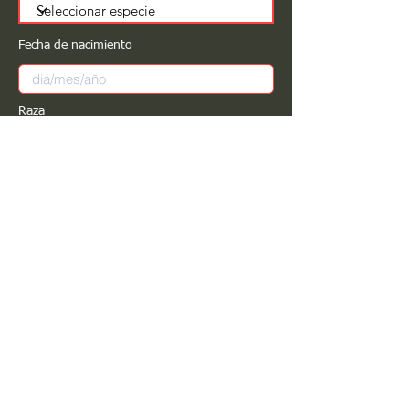
Fecha de nacimiento
Raza
Sexo
Color
Registrar
Estimado PROPIETARIO para cualquier
modificación de información favor de