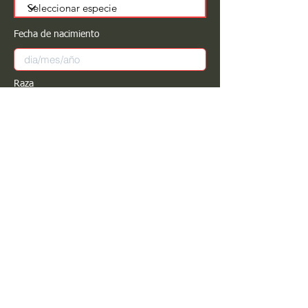
Fecha de nacimiento
Raza
Sexo
Color
Registrar
Estimado PROPIETARIO para cualquier
modificación de información favor de