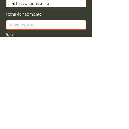
Fecha de nacimiento
Raza
Sexo
Color
Registrar
Estimado PROPIETARIO para cualquier
modificación de información favor de