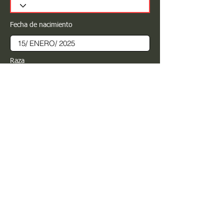
Fecha de nacimiento
Raza
Sexo
Color
Registrar
Estimado PROPIETARIO para cualquier
modificación de información favor de