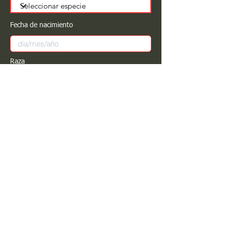
Fecha de nacimiento
Raza
Sexo
Color
Registrar
Estimado PROPIETARIO para cualquier
modificación de información favor de