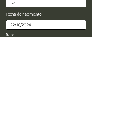
Fecha de nacimiento
Raza
Sexo
Color
Registrar
Estimado PROPIETARIO para cualquier
modificación de información favor de