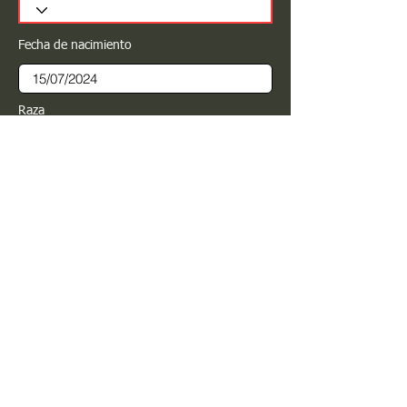
Fecha de nacimiento
Raza
Sexo
Color
Registrar
Estimado PROPIETARIO para cualquier
modificación de información favor de