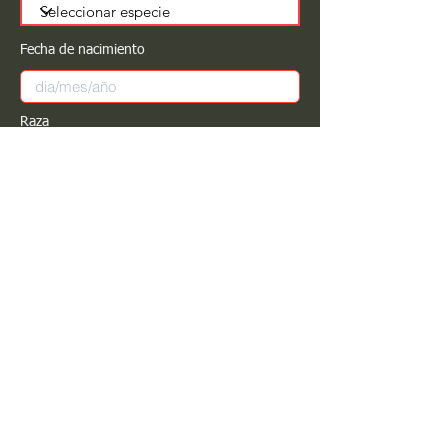
Fecha de nacimiento
Raza
Sexo
Color
Registrar
Estimado PROPIETARIO para cualquier
modificación de información favor de