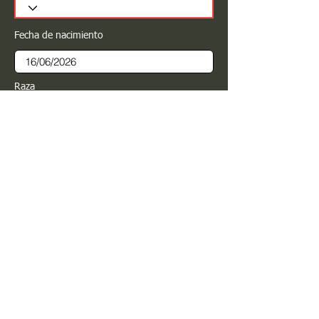
Fecha de nacimiento
Raza
Sexo
Color
Registrar
Estimado PROPIETARIO para cualquier
modificación de información favor de