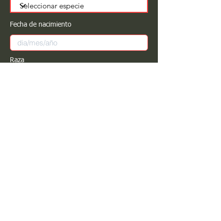
Fecha de nacimiento
Raza
Sexo
Color
Registrar
Estimado PROPIETARIO para cualquier
modificación de información favor de