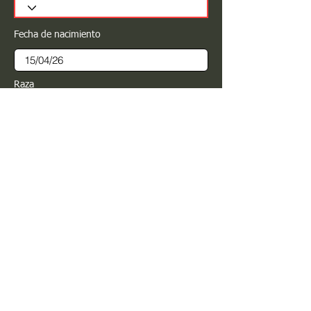
Fecha de nacimiento
Raza
Sexo
Color
Registrar
Estimado PROPIETARIO para cualquier
modificación de información favor de