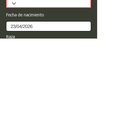
Fecha de nacimiento
Raza
Sexo
Color
Registrar
Estimado PROPIETARIO para cualquier
modificación de información favor de