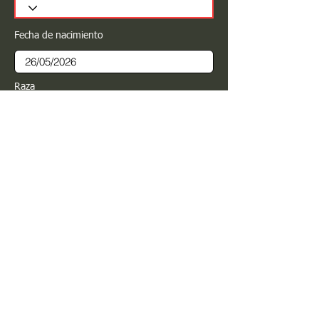
Fecha de nacimiento
Raza
Sexo
Color
Registrar
Estimado PROPIETARIO para cualquier
modificación de información favor de