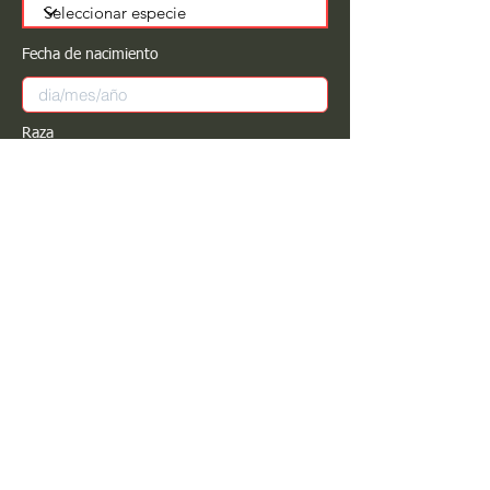
Fecha de nacimiento
Raza
Sexo
Color
Registrar
Estimado PROPIETARIO para cualquier
modificación de información favor de