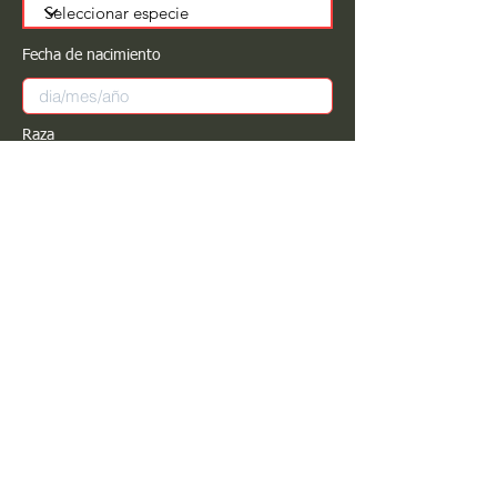
Fecha de nacimiento
Raza
Sexo
Color
Registrar
Estimado PROPIETARIO para cualquier
modificación de información favor de