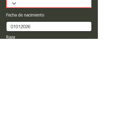
Fecha de nacimiento
Raza
Sexo
Color
Registrar
Estimado PROPIETARIO para cualquier
modificación de información favor de