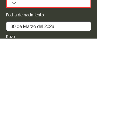
Fecha de nacimiento
Raza
Sexo
Color
Registrar
Estimado PROPIETARIO para cualquier
modificación de información favor de