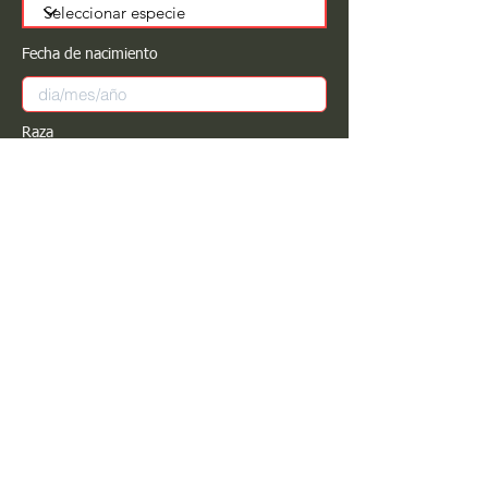
Fecha de nacimiento
Raza
Sexo
Color
Registrar
Estimado PROPIETARIO para cualquier
modificación de información favor de