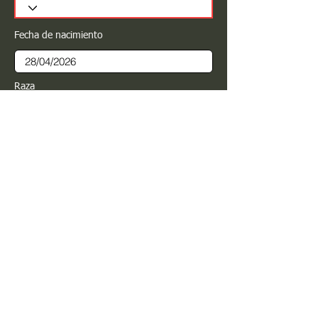
Fecha de nacimiento
Raza
Sexo
Color
Registrar
Estimado PROPIETARIO para cualquier
modificación de información favor de