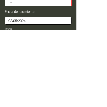
Fecha de nacimiento
Raza
Sexo
Color
Registrar
Estimado PROPIETARIO para cualquier
modificación de información favor de