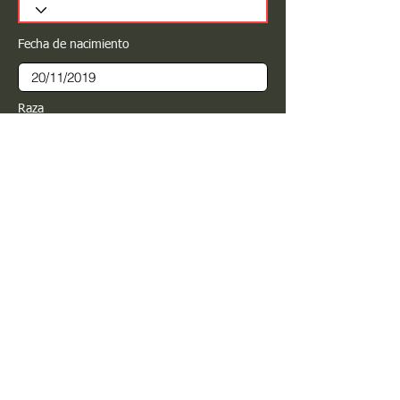
Fecha de nacimiento
Raza
Sexo
Color
Registrar
Estimado PROPIETARIO para cualquier
modificación de información favor de