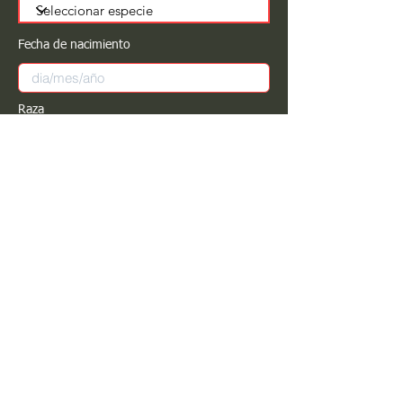
Fecha de nacimiento
Raza
Sexo
Color
Registrar
Estimado PROPIETARIO para cualquier
modificación de información favor de