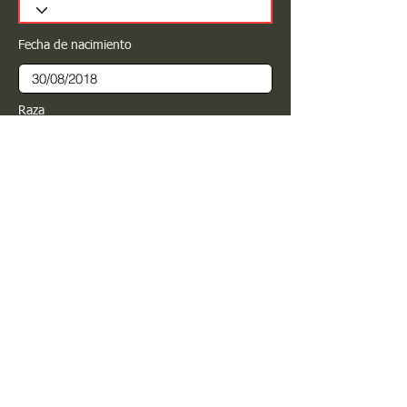
Fecha de nacimiento
Raza
Sexo
Color
Registrar
Estimado PROPIETARIO para cualquier
modificación de información favor de