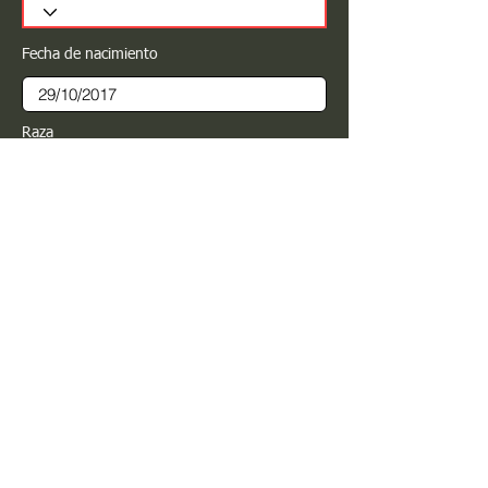
Fecha de nacimiento
Raza
Sexo
Color
Registrar
Estimado PROPIETARIO para cualquier
modificación de información favor de