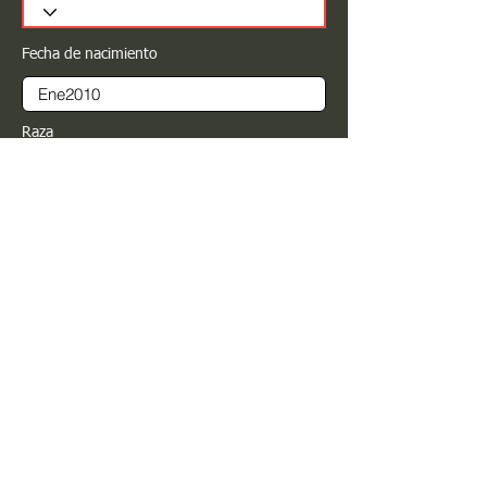
Fecha de nacimiento
Raza
Sexo
Color
Registrar
Estimado PROPIETARIO para cualquier
modificación de información favor de