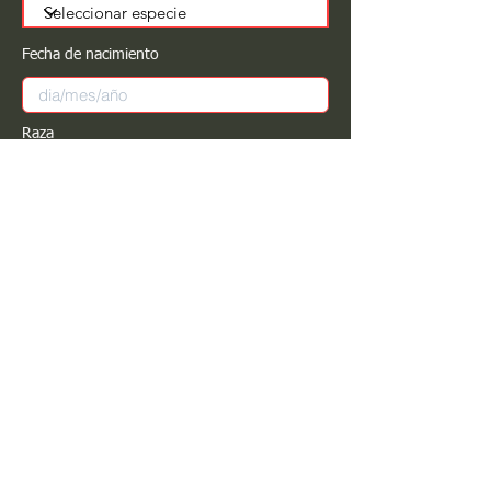
Fecha de nacimiento
Raza
Sexo
Color
Registrar
Estimado PROPIETARIO para cualquier
modificación de información favor de