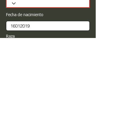
Fecha de nacimiento
Raza
Sexo
Color
Registrar
Estimado PROPIETARIO para cualquier
modificación de información favor de