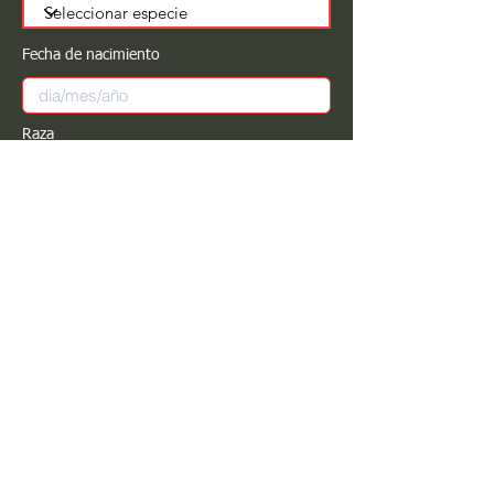
Fecha de nacimiento
Raza
Sexo
Color
Registrar
Estimado PROPIETARIO para cualquier
modificación de información favor de