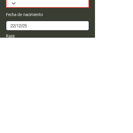
Fecha de nacimiento
Raza
Sexo
Color
Registrar
Estimado PROPIETARIO para cualquier
modificación de información favor de