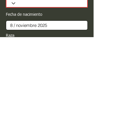
Fecha de nacimiento
Raza
Sexo
Color
Registrar
Estimado PROPIETARIO para cualquier
modificación de información favor de