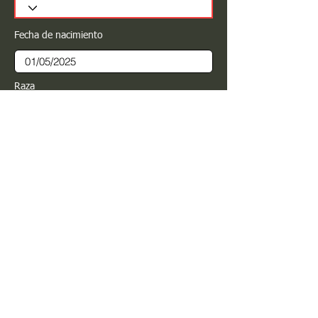
Fecha de nacimiento
Raza
Sexo
Color
Registrar
Estimado PROPIETARIO para cualquier
modificación de información favor de