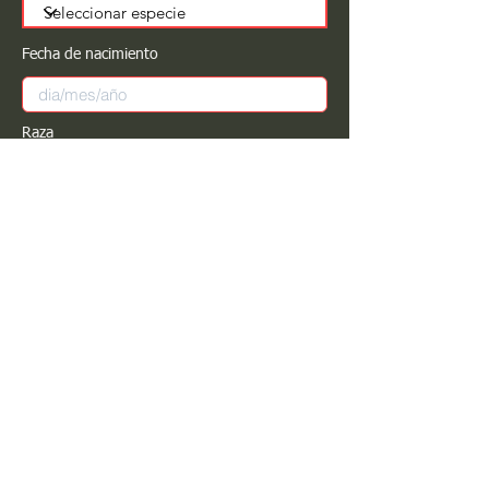
Fecha de nacimiento
Raza
Sexo
Color
Registrar
Estimado PROPIETARIO para cualquier
modificación de información favor de