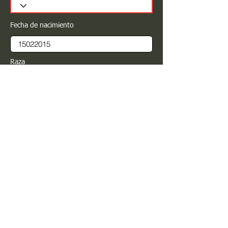
Fecha de nacimiento
Raza
Sexo
Color
Registrar
Estimado PROPIETARIO para cualquier
modificación de información favor de