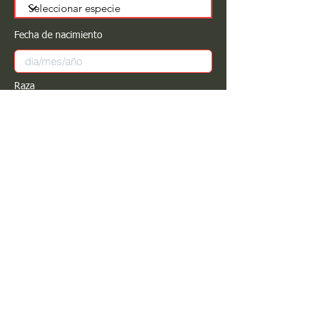
Fecha de nacimiento
Raza
Sexo
Color
Registrar
Estimado PROPIETARIO para cualquier
modificación de información favor de