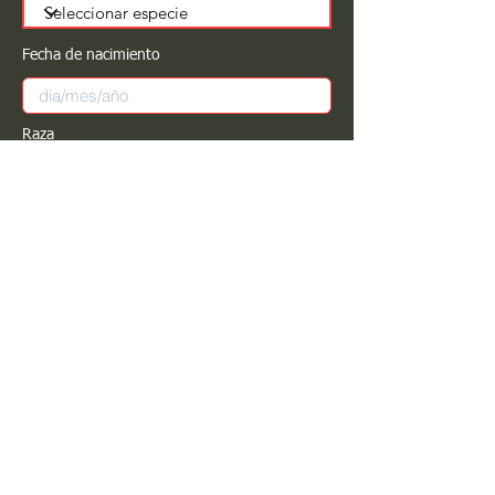
Fecha de nacimiento
Raza
Sexo
Color
Registrar
Estimado PROPIETARIO para cualquier
modificación de información favor de