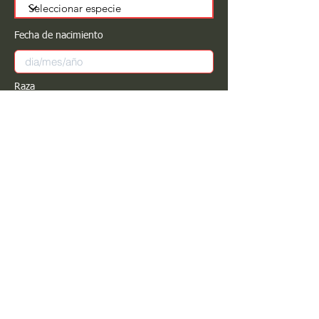
Fecha de nacimiento
Raza
Sexo
Color
Registrar
Estimado PROPIETARIO para cualquier
modificación de información favor de