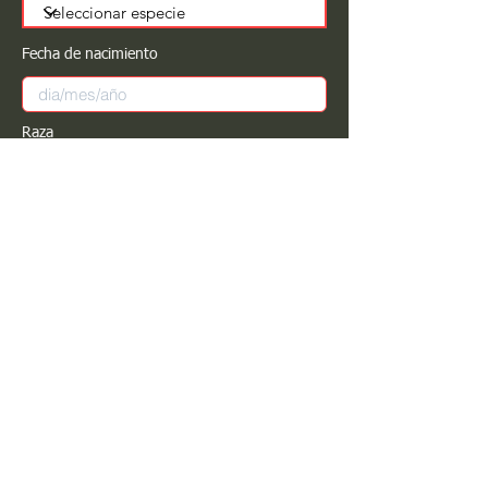
Fecha de nacimiento
Raza
Sexo
Color
Registrar
Estimado PROPIETARIO para cualquier
modificación de información favor de