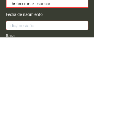
Fecha de nacimiento
Raza
Sexo
Color
Registrar
Estimado PROPIETARIO para cualquier
modificación de información favor de