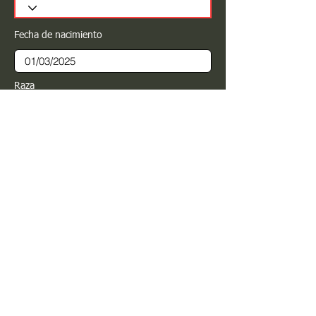
Fecha de nacimiento
Raza
Sexo
Color
Registrar
Estimado PROPIETARIO para cualquier
modificación de información favor de