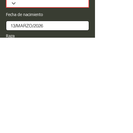
Fecha de nacimiento
Raza
Sexo
Color
Registrar
Estimado PROPIETARIO para cualquier
modificación de información favor de