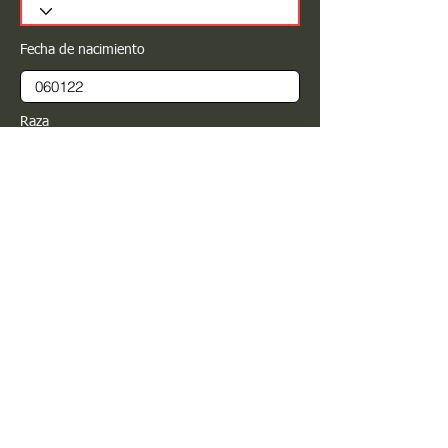
Fecha de nacimiento
Raza
Sexo
Color
Registrar
Estimado PROPIETARIO para cualquier
modificación de información favor de