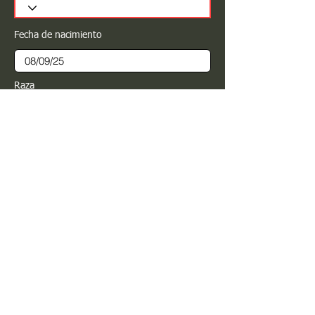
Fecha de nacimiento
Raza
Sexo
Color
Registrar
Estimado PROPIETARIO para cualquier
modificación de información favor de