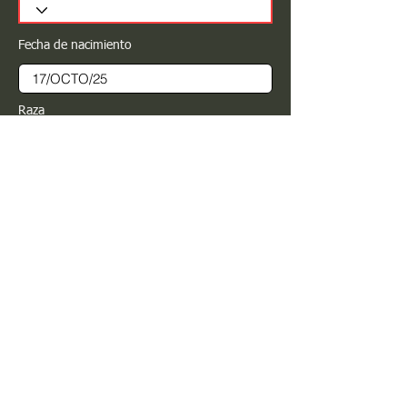
Fecha de nacimiento
Raza
Sexo
Color
Registrar
Estimado PROPIETARIO para cualquier
modificación de información favor de