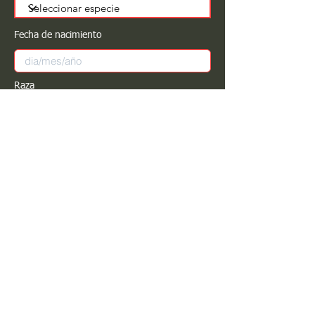
Fecha de nacimiento
Raza
Sexo
Color
Registrar
Estimado PROPIETARIO para cualquier
modificación de información favor de