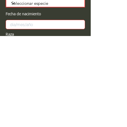
Fecha de nacimiento
Raza
Sexo
Color
Registrar
Estimado PROPIETARIO para cualquier
modificación de información favor de