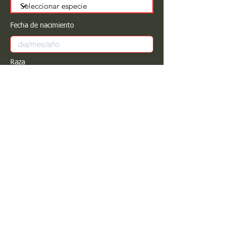
Fecha de nacimiento
Raza
Sexo
Color
Registrar
Estimado PROPIETARIO para cualquier
modificación de información favor de