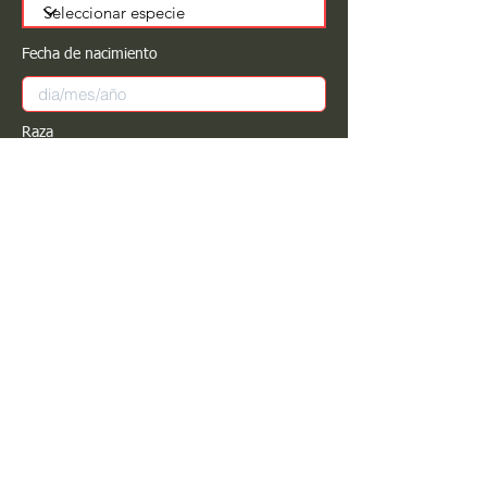
Fecha de nacimiento
Raza
Sexo
Color
Registrar
Estimado PROPIETARIO para cualquier
modificación de información favor de