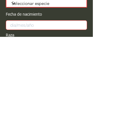
Fecha de nacimiento
Raza
Sexo
Color
Registrar
Estimado PROPIETARIO para cualquier
modificación de información favor de